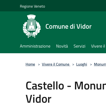
Salta al contenuto principale
Regione Veneto
Comune di Vidor
Amministrazione
Novità
Servizi
Vivere 
Home
>
Vivere il Comune
>
Luoghi
>
Monum
Castello - Monu
Vidor