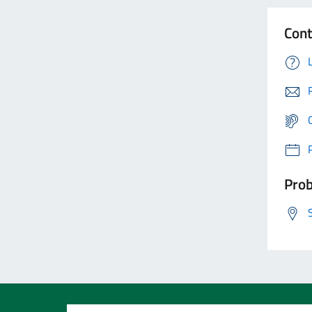
Cont
Prob