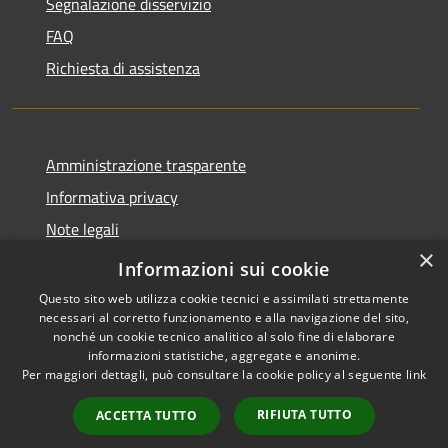
Segnalazione disservizio
FAQ
Richiesta di assistenza
Amministrazione trasparente
Informativa privacy
Note legali
×
Dichiarazione di accessibilità
Informazioni sui cookie
Questo sito web utilizza cookie tecnici e assimilati strettamente
necessari al corretto funzionamento e alla navigazione del sito,
nonché un cookie tecnico analitico al solo fine di elaborare
informazioni statistiche, aggregate e anonime.
RSS
Copyright © 2026 • Comune di
Per maggiori dettagli, può consultare la cookie policy al seguente
link
Accessibilità
Vidor • Powered by
Privacy
Municipium
Accesso
•
RIFIUTA TUTTO
ACCETTA TUTTO
Cookie
redazione