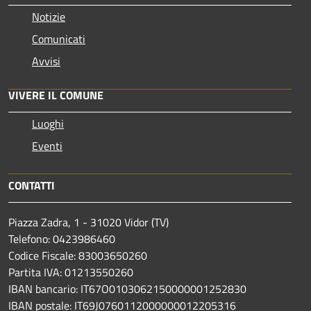
Notizie
Comunicati
Avvisi
VIVERE IL COMUNE
Luoghi
Eventi
CONTATTI
Piazza Zadra, 1 - 31020 Vidor (TV)
Telefono: 0423986460
Codice Fiscale: 83003650260
Partita IVA: 01213550260
IBAN bancario: IT67O0103062150000001252830
IBAN postale: IT69J0760112000000012205316