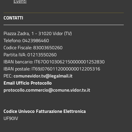
Eventi
CONTATTI
Piazza Zadra, 1 - 31020 Vidor (TV)
Telefono: 0423986460
Codice Fiscale: 83003650260
Partita IVA: 01213550260
IBAN bancario: IT67O0103062150000001252830
IBAN postale: IT69J0760112000000012205316
PEC:
comunevidor.tv@legalmail.it
Email Ufficio Protocollo
protocollo.commercio@comune.vidor.tv.it
Codice Univoco Fatturazione Elettronica
UF90IV