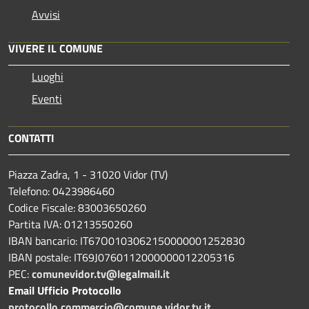
Avvisi
VIVERE IL COMUNE
Luoghi
Eventi
CONTATTI
Piazza Zadra, 1 - 31020 Vidor (TV)
Telefono: 0423986460
Codice Fiscale: 83003650260
Partita IVA: 01213550260
IBAN bancario: IT67O0103062150000001252830
IBAN postale: IT69J0760112000000012205316
PEC:
comunevidor.tv@legalmail.it
Email Ufficio Protocollo
protocollo.commercio@comune.vidor.tv.it