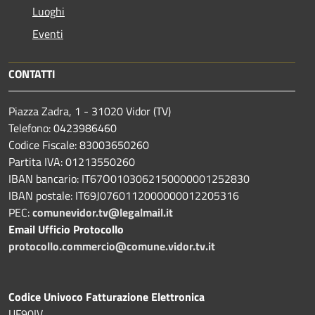
Luoghi
Eventi
CONTATTI
Piazza Zadra, 1 - 31020 Vidor (TV)
Telefono: 0423986460
Codice Fiscale: 83003650260
Partita IVA: 01213550260
IBAN bancario: IT67O0103062150000001252830
IBAN postale: IT69J0760112000000012205316
PEC:
comunevidor.tv@legalmail.it
Email Ufficio Protocollo
protocollo.commercio@comune.vidor.tv.it
Codice Univoco Fatturazione Elettronica
UF90IV