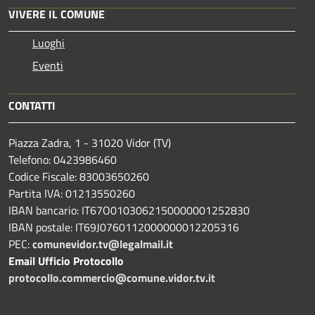
VIVERE IL COMUNE
Luoghi
Eventi
CONTATTI
Piazza Zadra, 1 - 31020 Vidor (TV)
Telefono: 0423986460
Codice Fiscale: 83003650260
Partita IVA: 01213550260
IBAN bancario: IT67O0103062150000001252830
IBAN postale: IT69J0760112000000012205316
PEC:
comunevidor.tv@legalmail.it
Email Ufficio Protocollo
protocollo.commercio@comune.vidor.tv.it