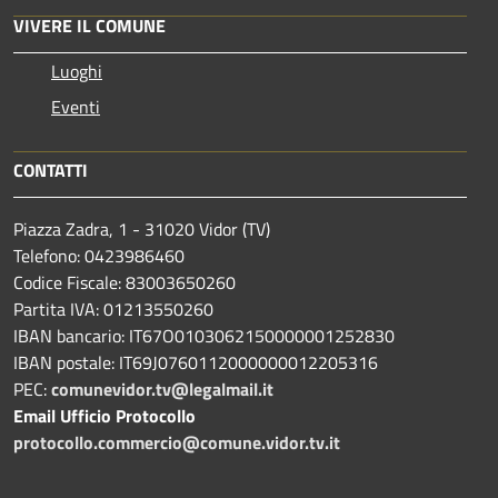
VIVERE IL COMUNE
Luoghi
Eventi
CONTATTI
Piazza Zadra, 1 - 31020 Vidor (TV)
Telefono: 0423986460
Codice Fiscale: 83003650260
Partita IVA: 01213550260
IBAN bancario: IT67O0103062150000001252830
IBAN postale: IT69J0760112000000012205316
PEC:
comunevidor.tv@legalmail.it
Email Ufficio Protocollo
protocollo.commercio@comune.vidor.tv.it