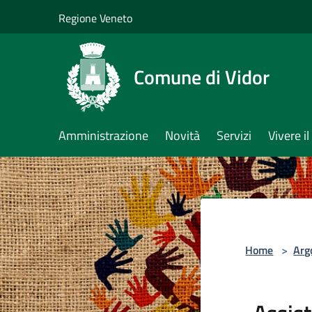
Salta al contenuto principale
Regione Veneto
Comune di Vidor
Amministrazione
Novità
Servizi
Vivere 
Home
>
Arg