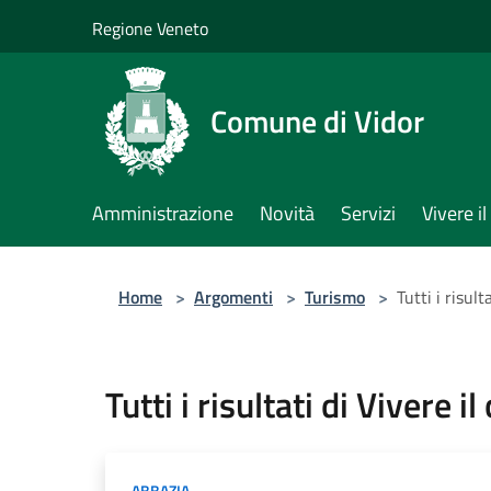
Salta al contenuto principale
Regione Veneto
Comune di Vidor
Amministrazione
Novità
Servizi
Vivere 
Home
>
Argomenti
>
Turismo
>
Tutti i risul
Tutti i risultati di Vivere i
ABBAZIA