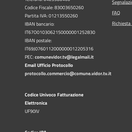
Segnalazi
Codice Fiscale: 83003650260
FAQ
Partita IVA: 01213550260
Richiesta 
IBAN bancario:
IT67O0103062150000001252830
IBAN postale:
IT69J0760112000000012205316
PEC:
comunevidor.tv@legalmail.it
Email Ufficio Protocollo
protocollo.commercio@comune.vidor.tv.it
Codice Univoco Fatturazione
Elettronica
UF90IV