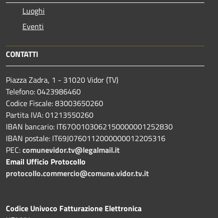
Luoghi
Eventi
CONTATTI
Piazza Zadra, 1 - 31020 Vidor (TV)
Telefono: 0423986460
Codice Fiscale: 83003650260
Partita IVA: 01213550260
IBAN bancario: IT67O0103062150000001252830
IBAN postale: IT69J0760112000000012205316
PEC:
comunevidor.tv@legalmail.it
Email Ufficio Protocollo
protocollo.commercio@comune.vidor.tv.it
Codice Univoco Fatturazione Elettronica