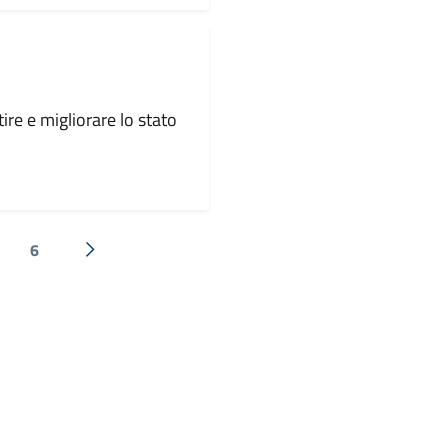
tire e migliorare lo stato
6
Successiva »