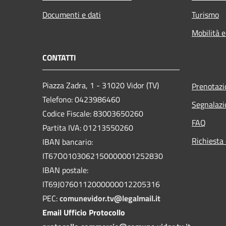
Documenti e dati
Turismo
Mobilità e
CONTATTI
Piazza Zadra, 1 - 31020 Vidor (TV)
Prenotaz
Telefono: 0423986460
Segnalazi
Codice Fiscale: 83003650260
FAQ
Partita IVA: 01213550260
Richiesta 
IBAN bancario:
IT67O0103062150000001252830
IBAN postale:
IT69J0760112000000012205316
PEC:
comunevidor.tv@legalmail.it
Email Ufficio Protocollo