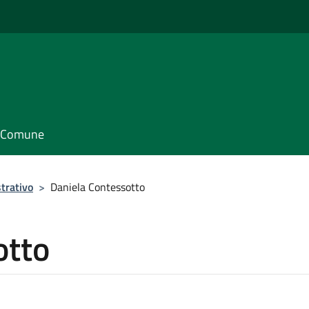
il Comune
trativo
>
Daniela Contessotto
otto