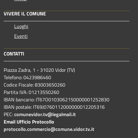
VIVERE IL COMUNE
Luoghi
Eventi
CONTATTI
Piazza Zadra, 1 - 31020 Vidor (TV)
Telefono: 0423986460
Codice Fiscale: 83003650260
Partita IVA: 01213550260
IBAN bancario: IT67O0103062150000001252830
IBAN postale: IT69J0760112000000012205316
PEC:
comunevidor.tv@legalmail.it
Email Ufficio Protocollo
protocollo.commercio@comune.vidor.tv.it