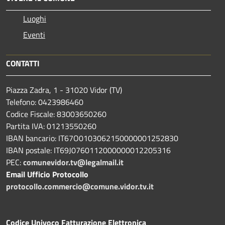
Luoghi
Eventi
CONTATTI
Piazza Zadra, 1 - 31020 Vidor (TV)
Telefono: 0423986460
Codice Fiscale: 83003650260
Partita IVA: 01213550260
IBAN bancario: IT67O0103062150000001252830
IBAN postale: IT69J0760112000000012205316
PEC:
comunevidor.tv@legalmail.it
Email Ufficio Protocollo
protocollo.commercio@comune.vidor.tv.it
Codice Univoco Fatturazione Elettronica