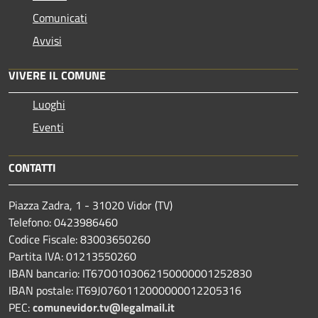
Comunicati
Avvisi
VIVERE IL COMUNE
Luoghi
Eventi
CONTATTI
Piazza Zadra, 1 - 31020 Vidor (TV)
Telefono: 0423986460
Codice Fiscale: 83003650260
Partita IVA: 01213550260
IBAN bancario: IT67O0103062150000001252830
IBAN postale: IT69J0760112000000012205316
PEC:
comunevidor.tv@legalmail.it