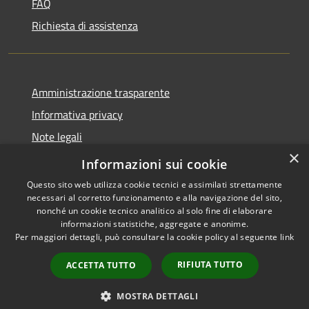
FAQ
Richiesta di assistenza
Amministrazione trasparente
Informativa privacy
Note legali
×
Dichiarazione di accessibilità
Informazioni sui cookie
Questo sito web utilizza cookie tecnici e assimilati strettamente
necessari al corretto funzionamento e alla navigazione del sito,
nonché un cookie tecnico analitico al solo fine di elaborare
informazioni statistiche, aggregate e anonime.
RSS
Copyright © 2026 • Comune di
Per maggiori dettagli, può consultare la cookie policy al seguente
link
Accessibilità
Vidor • Powered by
Privacy
Municipium
Accesso
•
RIFIUTA TUTTO
ACCETTA TUTTO
Cookie
redazione
Mappa del sito
MOSTRA DETTAGLI