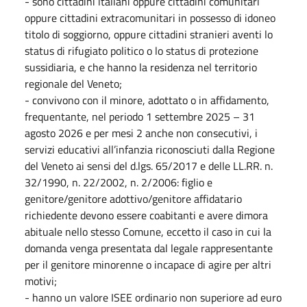
- sono cittadini italiani oppure cittadini comunitari
oppure cittadini extracomunitari in possesso di idoneo
titolo di soggiorno, oppure cittadini stranieri aventi lo
status di rifugiato politico o lo status di protezione
sussidiaria, e che hanno la residenza nel territorio
regionale del Veneto;
- convivono con il minore, adottato o in affidamento,
frequentante, nel periodo 1 settembre 2025 – 31
agosto 2026 e per mesi 2 anche non consecutivi, i
servizi educativi all’infanzia riconosciuti dalla Regione
del Veneto ai sensi del d.lgs. 65/2017 e delle LL.RR. n.
32/1990, n. 22/2002, n. 2/2006: figlio e
genitore/genitore adottivo/genitore affidatario
richiedente devono essere coabitanti e avere dimora
abituale nello stesso Comune, eccetto il caso in cui la
domanda venga presentata dal legale rappresentante
per il genitore minorenne o incapace di agire per altri
motivi;
- hanno un valore ISEE ordinario non superiore ad euro