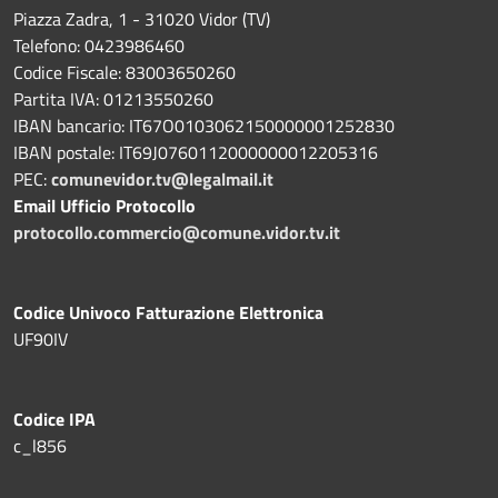
Piazza Zadra, 1 - 31020 Vidor (TV)
Telefono: 0423986460
Codice Fiscale: 83003650260
Partita IVA: 01213550260
IBAN bancario: IT67O0103062150000001252830
IBAN postale: IT69J0760112000000012205316
PEC:
comunevidor.tv@legalmail.it
Email Ufficio Protocollo
protocollo.commercio@comune.vidor.tv.it
Codice Univoco Fatturazione Elettronica
UF90IV
Codice IPA
c_l856