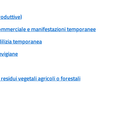
roduttive)
tà commerciale e manifestazioni temporanee
edilizia temporanea
evigiane
esidui vegetali agricoli o forestali