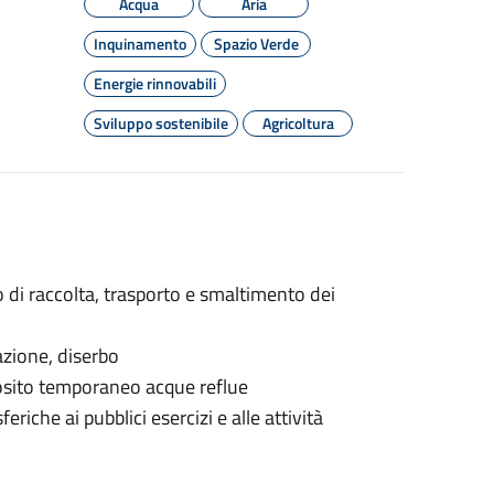
Acqua
Aria
Inquinamento
Spazio Verde
Energie rinnovabili
Sviluppo sostenibile
Agricoltura
io di raccolta, trasporto e smaltimento dei
azione, diserbo
posito temporaneo acque reflue
riche ai pubblici esercizi e alle attività