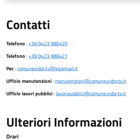
Utili
Contatti
Telefono
:
+39 0423 986420
Telefono
:
+39 0423 986421
Pec
:
comunevidor.tv@legalmail.it
Ufficio manutenzioni
:
manutenzioni@comune.vidor.tv.it
Ufficio lavori pubblici
:
lavoripubblici@comune.vidor.tv.it
Ulteriori Informazioni
Orari